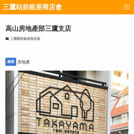
三鷹站前銀座商店會
高山房地產部三鷹支店
三鷹驛前銀座商店會
服務
房地產