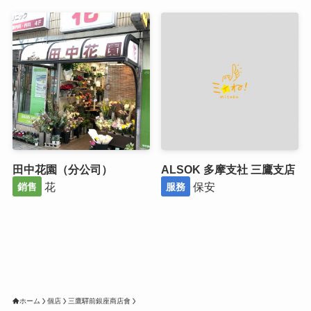
田中花園（分公司）
ALSOK 多摩支社 三鷹支店
花
保安
銷售
服務
ホーム
個店
三鷹驛前銀座商店會