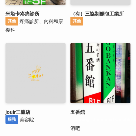
米塔卡疼痛診所
（有）三協制麵包工業所
疼痛診所、內科和康
其他
其他
復科
jouir三鷹店
五番館
美容院
服務
Warning
: Undefined variable $
酒吧