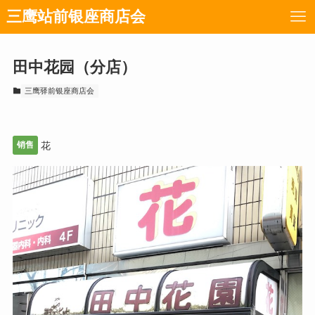
三鹰站前银座商店会
田中花园（分店）
三鹰驿前银座商店会
销售
花