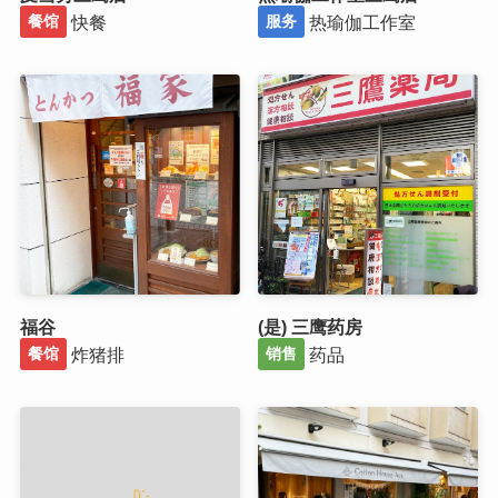
快餐
热瑜伽工作室
餐馆
服务
福谷
(是) 三鹰药房
炸猪排
药品
餐馆
销售