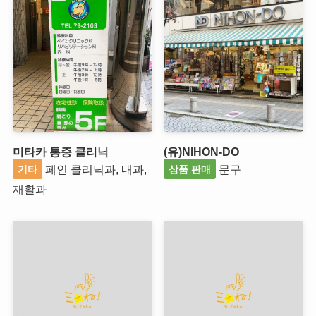
미타카 통증 클리닉
(유)NIHON-DO
페인 클리닉과, 내과,
문구
기타
상품 판매
재활과