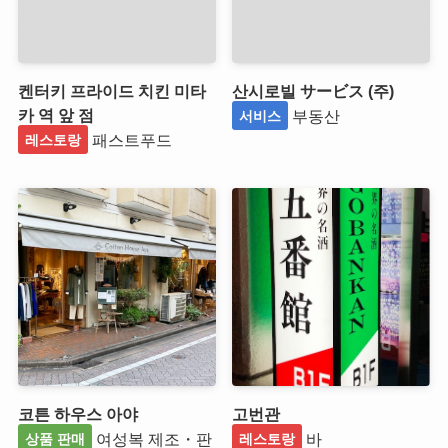
켄터키 프라이드 치킨 미타
산시로빌 サービス (주)
카 역 앞 점
부동산
서비스
패스트푸드
레스토랑
코튼 하우스 아야
고번관
여성복 제조・판
바
상품 판매
레스토랑