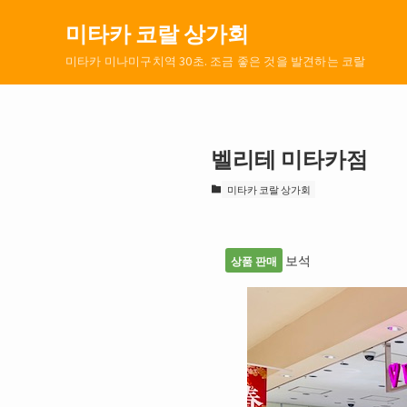
미타카 코랄 상가회
미타카 미나미구치역 30초. 조금 좋은 것을 발견하는 코랄
벨리테 미타카점
미타카 코랄 상가회
보석
상품 판매