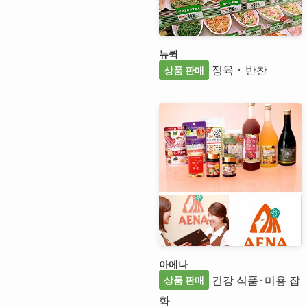
뉴퀵
정육 · 반찬
상품 판매
아에나
건강 식품·미용 잡
상품 판매
화