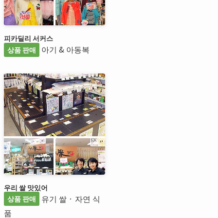
피카딜리 서커스
아기 & 아동복
상품 판매
우리 쌀 맛있어
유기 쌀 · 자연 식
상품 판매
품