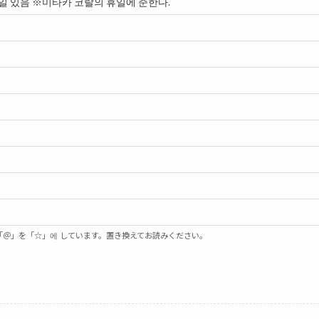
일 있음 ※미타카 코랄의 휴일에 준한다.
「＠」を「☆」에 しています。置き換えてお読みください。