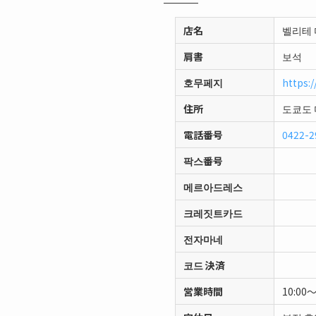
店名
벨리테
肩書
보석
호무페지
https:/
住所
도쿄도 
電話番号
0422-2
팍스番号
메르아드레스
크레짓트카드
전자마네
코드 決済
営業時間
10:00～