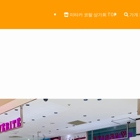
미타카 코랄 상가회 TOP
가게