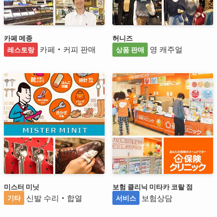
카페 메종
허니즈
카페・커피 판매
영 캐주얼
레스토랑
상품 판매
미스터 미닛
보험 클리닉 미타카 코랄 점
신발 수리・합열
보험상담
기타
서비스