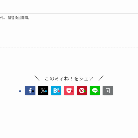
郵件。 請替換並閱讀。
このミィね！をシェア