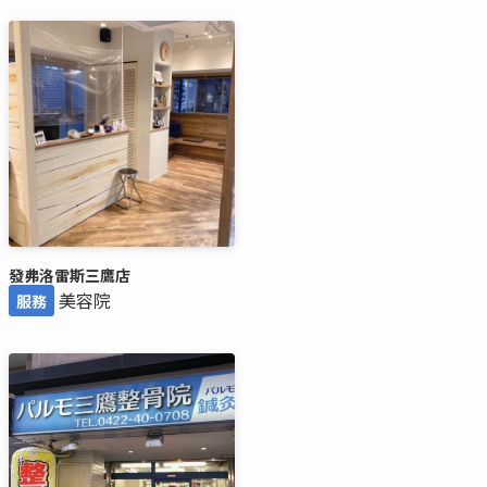
發弗洛雷斯三鷹店
美容院
服務