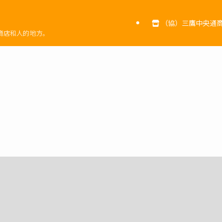
（協）三鷹中央通商
商店和人的地方。