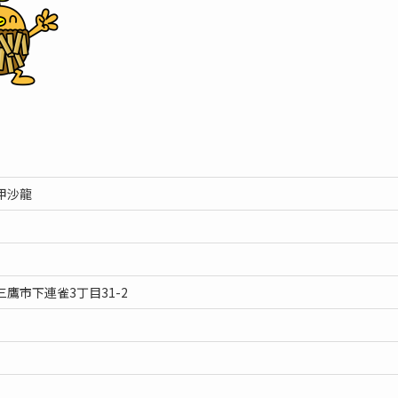
甲沙龍
鷹市下連雀3丁目31-2