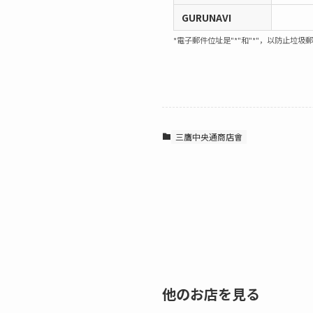
GURUNAVI
*電子郵件位址是"*"和"*"，以防止垃圾
三鷹中央通商店會
他のお店を見る