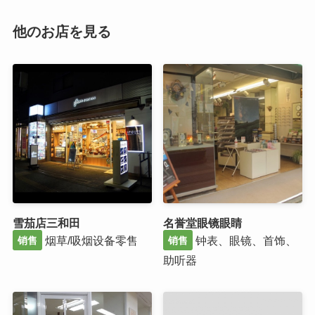
他のお店を見る
雪茄店三和田
名誉堂眼镜眼睛
烟草/吸烟设备零售
钟表、眼镜、首饰、
销售
销售
助听器