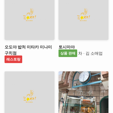
오도야 밥처 미타카 미나미
토시마야
구치점
차 · 김 소매업
상품 판매
레스토랑