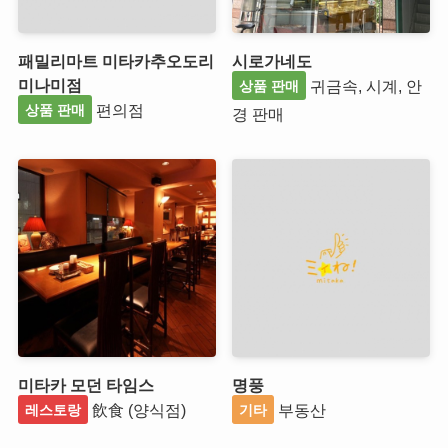
패밀리마트 미타카추오도리
시로가네도
미나미점
귀금속, 시계, 안
상품 판매
편의점
상품 판매
경 판매
미타카 모던 타임스
명풍
飲食 (양식점)
부동산
레스토랑
기타