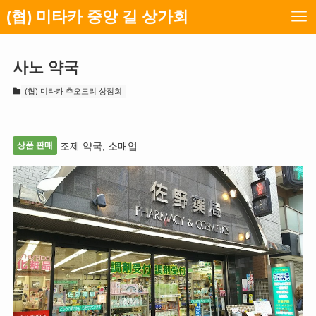
(협) 미타카 중앙 길 상가회
사노 약국
(협) 미타카 츄오도리 상점회
상품 판매
조제 약국, 소매업