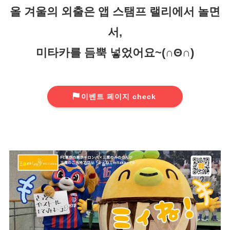
올 겨울의 외출은 앱 스탬프 랠리에서 놀면
서,
미타카를 듬뿍 넣었어요~(∩Θ∩)
이벤트 페이지 check