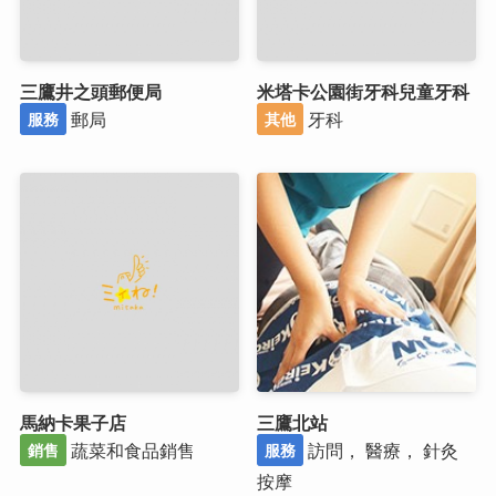
三鷹井之頭郵便局
米塔卡公園街牙科兒童牙科
郵局
牙科
服務
其他
馬納卡果子店
三鷹北站
蔬菜和食品銷售
訪問， 醫療， 針灸
銷售
服務
按摩