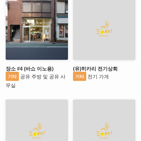
장소 #4 (바쇼 이노용)
(유)히카리 전기상회
공유 주방 및 공유 사
전기 가게
기타
기타
무실