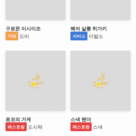
구로몬 이시이조
헤어 살롱 히가키
도비
이발소
기타
서비스
료코의 가게
스낵 팬더
도시락
스낵
레스토랑
레스토랑