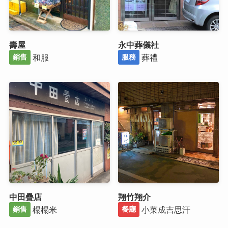
壽屋
永中葬儀社
和服
葬禮
銷售
服務
中田疊店
翔竹翔介
榻榻米
小菜成吉思汗
銷售
餐廳