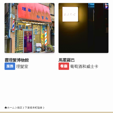
霞理髮博物館
馬霍羅巴
理髮室
葡萄酒和威士卡
服務
餐廳
ホーム
個店
下連雀本町協會