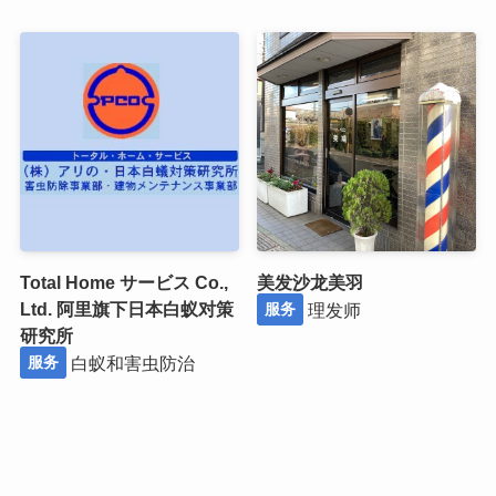
Total Home サービス Co.,
美发沙龙美羽
Ltd. 阿里旗下日本白蚁对策
理发师
服务
研究所
白蚁和害虫防治
服务