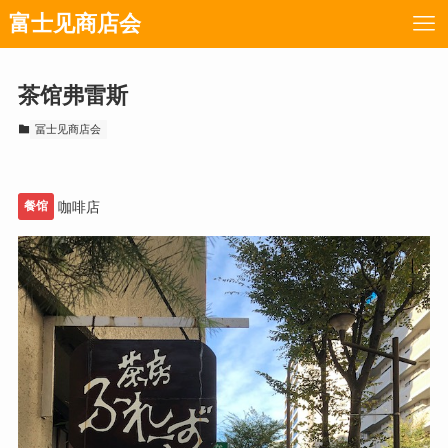
富士见商店会
茶馆弗雷斯
冨士见商店会
餐馆
咖啡店