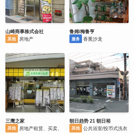
山崎商事株式会社
鲁姆/梅鲁亨
房地产
香熏沙龙
其他
服务
三鹰之家
朝日趋势 21 朝日裕
房地产租赁、买卖、
公共浴室/投币式洗衣
其他
其他