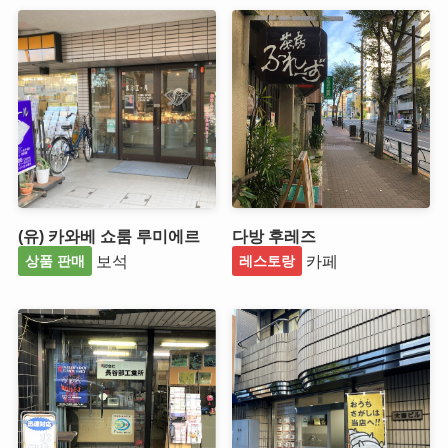
(유) 카와베 쇼룸 루미에르
다방 후레즈
보석
카페
상품 판매
레스토랑