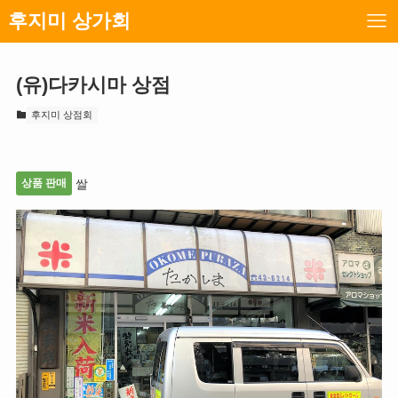
후지미 상가회
(유)다카시마 상점
후지미 상점회
상품 판매
쌀