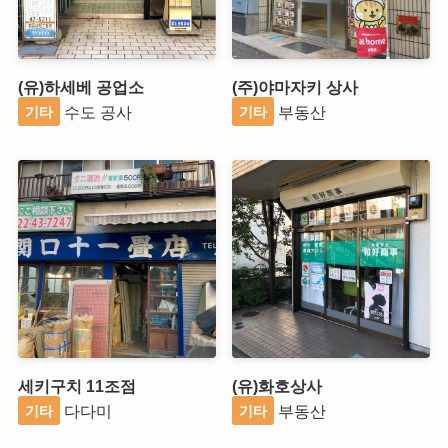
(유)하세베 공업소
(주)야마자키 상사
수도 공사
부동산
기타
기타
세키구치 11조점
(유)화호상사
다다미
부동산
기타
기타